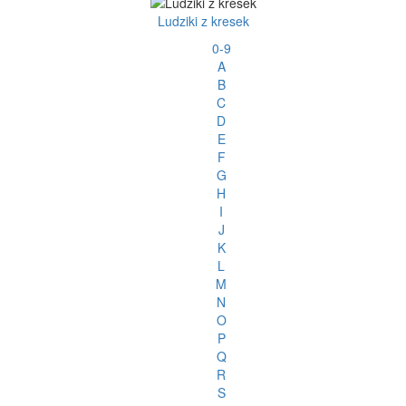
Ludziki z kresek
0-9
A
B
C
D
E
F
G
H
I
J
K
L
M
N
O
P
Q
R
S