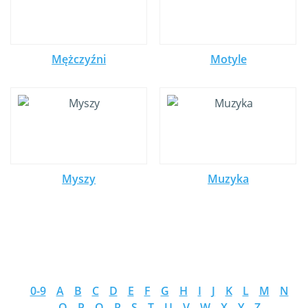
Mężczyźni
Motyle
Myszy
Muzyka
0-9
A
B
C
D
E
F
G
H
I
J
K
L
M
N
O
P
Q
R
S
T
U
V
W
X
Y
Z