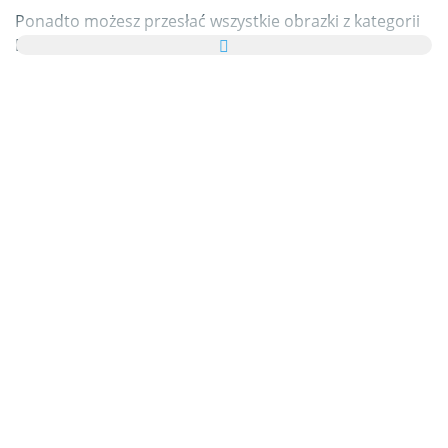
Ponadto możesz przesłać wszystkie obrazki z kategorii
Magnesy w formie kartki elektronicznej do swoich
przyjaciół i rodziny, całkowicie za darmo, a nawet dodać
kilka słów na swojej zindywidualizowanej e-Kartce.
Wszystkie animowane gify Magnesy i obrazki Magnesy
w tej kategorii są w 100% darmowe, a z używaniem ich
nie wiążą się żadne dodatkowe koszty. W zamian
prosimy o
polecanie naszej usługi
na swoich blogach i
stronie głównej własnych portali. Na ten temat możesz
znaleźć więcej informacji w
części pomocy
.