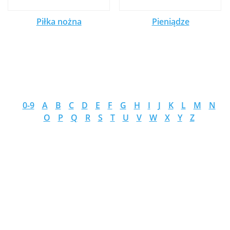
Piłka nożna
Pieniądze
0-9
A
B
C
D
E
F
G
H
I
J
K
L
M
N
O
P
Q
R
S
T
U
V
W
X
Y
Z