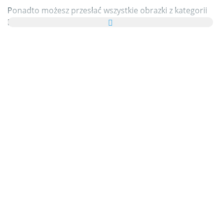
Ponadto możesz przesłać wszystkie obrazki z kategorii
Pajac w formie kartki elektronicznej do swoich
przyjaciół i rodziny, całkowicie za darmo, a nawet dodać
kilka słów na swojej zindywidualizowanej e-Kartce.
Wszystkie animowane gify Pajac i obrazki Pajac w tej
kategorii są w 100% darmowe, a z używaniem ich nie
wiążą się żadne dodatkowe koszty. W zamian prosimy o
polecanie naszej usługi
na swoich blogach i stronie
głównej własnych portali. Na ten temat możesz znaleźć
więcej informacji w
części pomocy
.