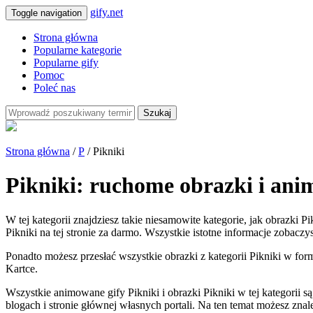
gify.net
Toggle navigation
Strona główna
Popularne kategorie
Popularne gify
Pomoc
Poleć nas
Szukaj
Strona główna
/
P
/ Pikniki
Pikniki: ruchome obrazki i ani
W tej kategorii znajdziesz takie niesamowite kategorie, jak obrazki P
Pikniki na tej stronie za darmo. Wszystkie istotne informacje zobaczys
Ponadto możesz przesłać wszystkie obrazki z kategorii Pikniki w form
Kartce.
Wszystkie animowane gify Pikniki i obrazki Pikniki w tej kategori
blogach i stronie głównej własnych portali. Na ten temat możesz zna