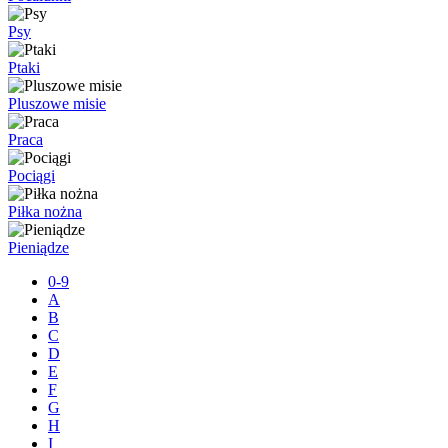
Psy
Ptaki
Pluszowe misie
Praca
Pociągi
Piłka nożna
Pieniądze
0-9
A
B
C
D
E
F
G
H
I