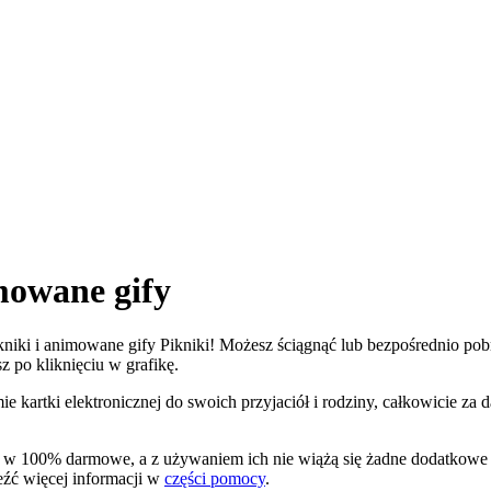
mowane gify
ikniki i animowane gify Pikniki! Możesz ściągnąć lub bezpośrednio pobra
z po kliknięciu w grafikę.
ie kartki elektronicznej do swoich przyjaciół i rodziny, całkowicie za
i są w 100% darmowe, a z używaniem ich nie wiążą się żadne dodatkow
leźć więcej informacji w
części pomocy
.