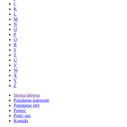
J
K
L
M
N
O
P
Q
R
S
T
U
V
W
X
Y
Z
Strona główna
Popularne kategorie
Popularne gify
Pomoc
Poleć nas
Kontakt