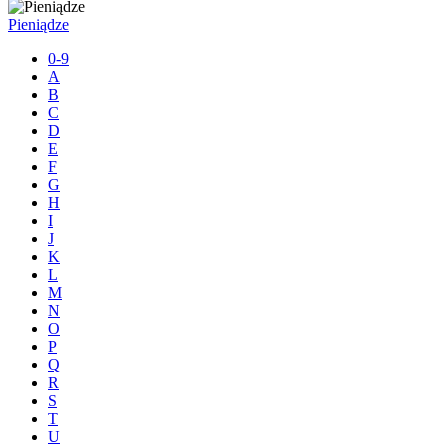
Pieniądze
0-9
A
B
C
D
E
F
G
H
I
J
K
L
M
N
O
P
Q
R
S
T
U