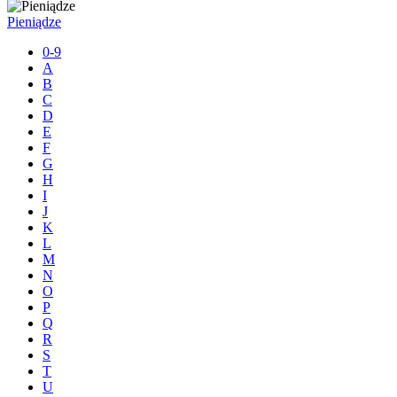
Pieniądze
0-9
A
B
C
D
E
F
G
H
I
J
K
L
M
N
O
P
Q
R
S
T
U