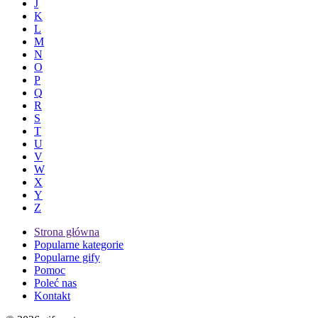
J
K
L
M
N
O
P
Q
R
S
T
U
V
W
X
Y
Z
Strona główna
Popularne kategorie
Popularne gify
Pomoc
Poleć nas
Kontakt