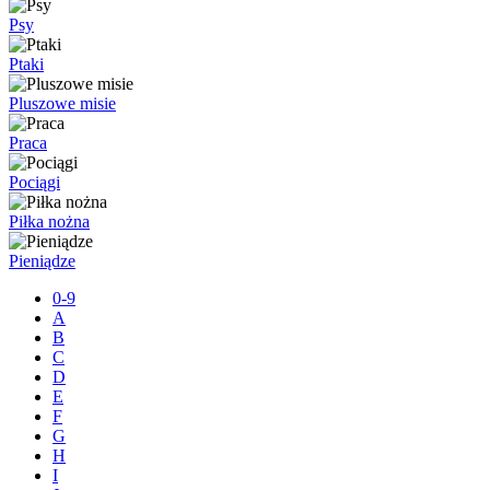
Psy
Ptaki
Pluszowe misie
Praca
Pociągi
Piłka nożna
Pieniądze
0-9
A
B
C
D
E
F
G
H
I