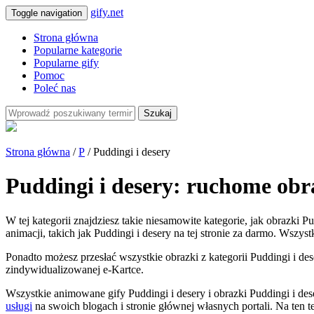
gify.net
Toggle navigation
Strona główna
Popularne kategorie
Popularne gify
Pomoc
Poleć nas
Szukaj
Strona główna
/
P
/ Puddingi i desery
Puddingi i desery: ruchome obr
W tej kategorii znajdziesz takie niesamowite kategorie, jak obrazki P
animacji, takich jak Puddingi i desery na tej stronie za darmo. Wszyst
Ponadto możesz przesłać wszystkie obrazki z kategorii Puddingi i des
zindywidualizowanej e-Kartce.
Wszystkie animowane gify Puddingi i desery i obrazki Puddingi i d
usługi
na swoich blogach i stronie głównej własnych portali. Na ten 