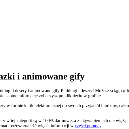
azki i animowane gify
uddingi i desery i animowane gify Puddingi i desery! Możesz ściągnąć l
kie istotne informacje zobaczysz po kliknięciu w grafikę.
ery w formie kartki elektronicznej do swoich przyjaciół i rodziny, cał
esery w tej kategorii są w 100% darmowe, a z używaniem ich nie wiąż
temat możesz znaleźć więcej informacji w
części pomocy
.