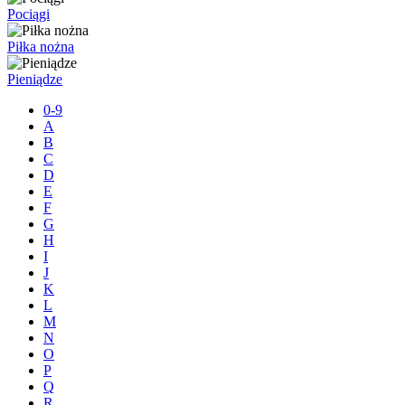
Pociągi
Piłka nożna
Pieniądze
0-9
A
B
C
D
E
F
G
H
I
J
K
L
M
N
O
P
Q
R