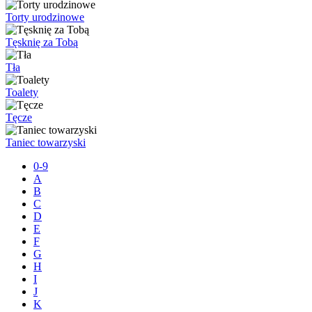
Torty urodzinowe
Tęsknię za Tobą
Tła
Toalety
Tęcze
Taniec towarzyski
0-9
A
B
C
D
E
F
G
H
I
J
K