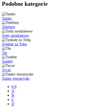
Podobne kategorie
Taniec
Telefony
Torty urodzinowe
Tęsknię za Tobą
Tła
Toalety
Tęcze
Taniec towarzyski
0-9
A
B
C
D