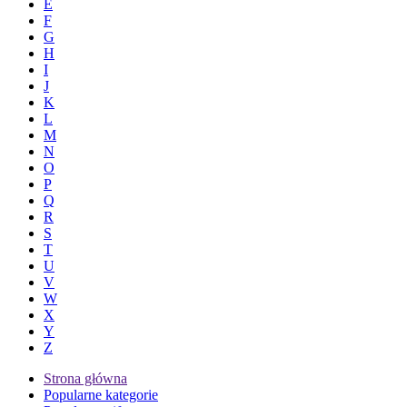
E
F
G
H
I
J
K
L
M
N
O
P
Q
R
S
T
U
V
W
X
Y
Z
Strona główna
Popularne kategorie