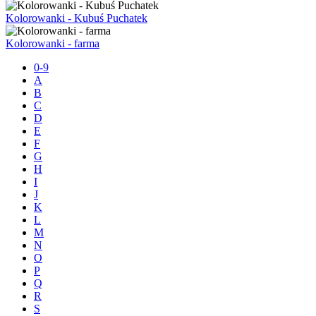
Kolorowanki - Kubuś Puchatek
Kolorowanki - farma
0-9
A
B
C
D
E
F
G
H
I
J
K
L
M
N
O
P
Q
R
S