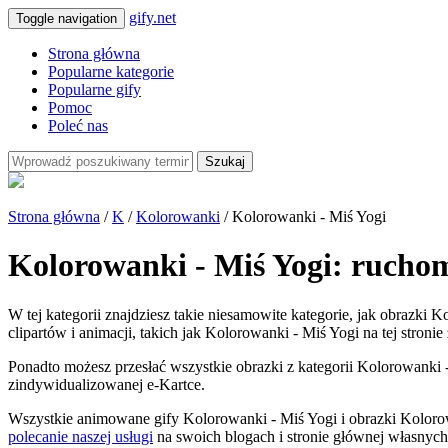
gify.net
Toggle navigation
Strona główna
Popularne kategorie
Popularne gify
Pomoc
Poleć nas
Szukaj
Strona główna
/
K
/
Kolorowanki
/ Kolorowanki - Miś Yogi
Kolorowanki - Miś Yogi: ruchom
W tej kategorii znajdziesz takie niesamowite kategorie, jak obrazki
clipartów i animacji, takich jak Kolorowanki - Miś Yogi na tej stroni
Ponadto możesz przesłać wszystkie obrazki z kategorii Kolorowanki - 
zindywidualizowanej e-Kartce.
Wszystkie animowane gify Kolorowanki - Miś Yogi i obrazki Kolorow
polecanie naszej usługi
na swoich blogach i stronie głównej własnych 