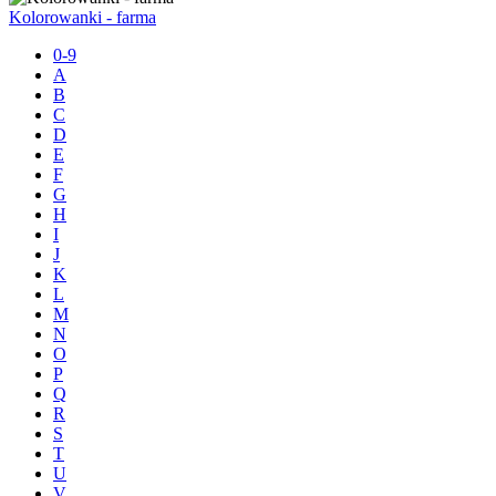
Kolorowanki - farma
0-9
A
B
C
D
E
F
G
H
I
J
K
L
M
N
O
P
Q
R
S
T
U
V