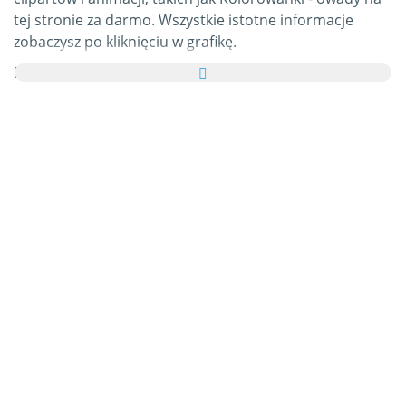
tej stronie za darmo. Wszystkie istotne informacje
zobaczysz po kliknięciu w grafikę.
Ponadto możesz przesłać wszystkie obrazki z kategorii
Kolorowanki - owady w formie kartki elektronicznej do
swoich przyjaciół i rodziny, całkowicie za darmo, a
nawet dodać kilka słów na swojej zindywidualizowanej
e-Kartce.
Wszystkie animowane gify Kolorowanki - owady i
obrazki Kolorowanki - owady w tej kategorii są w 100%
darmowe, a z używaniem ich nie wiążą się żadne
dodatkowe koszty. W zamian prosimy o
polecanie
naszej usługi
na swoich blogach i stronie głównej
własnych portali. Na ten temat możesz znaleźć więcej
informacji w
części pomocy
.