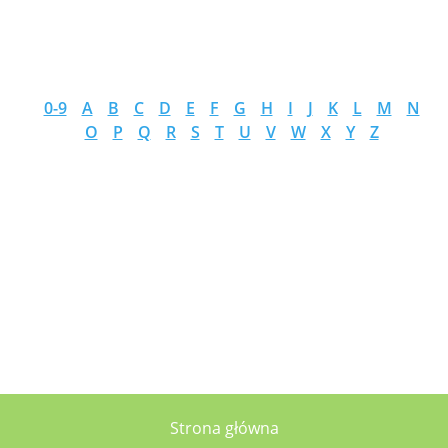
0-9
A
B
C
D
E
F
G
H
I
J
K
L
M
N
O
P
Q
R
S
T
U
V
W
X
Y
Z
Strona główna