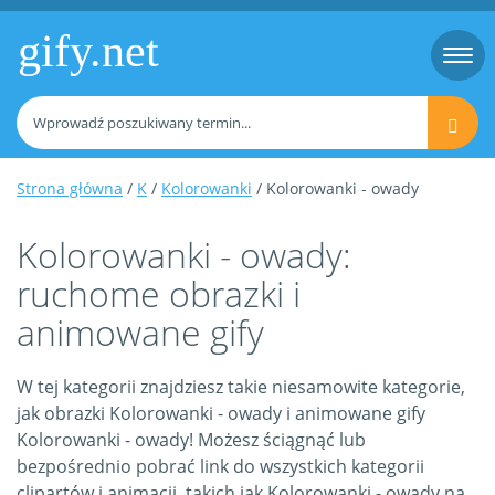
gify.net
Togg
navi
Strona główna
/
K
/
Kolorowanki
/ Kolorowanki - owady
Kolorowanki - owady:
ruchome obrazki i
animowane gify
W tej kategorii znajdziesz takie niesamowite kategorie,
jak obrazki Kolorowanki - owady i animowane gify
Kolorowanki - owady! Możesz ściągnąć lub
bezpośrednio pobrać link do wszystkich kategorii
clipartów i animacji, takich jak Kolorowanki - owady na