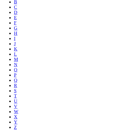
B
C
D
E
F
G
H
I
J
K
L
M
N
O
P
Q
R
S
T
U
V
W
X
Y
Z