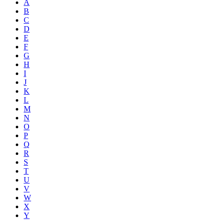
A
B
C
D
E
F
G
H
I
J
K
L
M
N
O
P
Q
R
S
T
U
V
W
X
Y