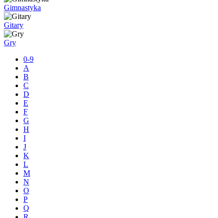
Gimnastyka
Gitary
Gry
0-9
A
B
C
D
E
F
G
H
I
J
K
L
M
N
O
P
Q
R