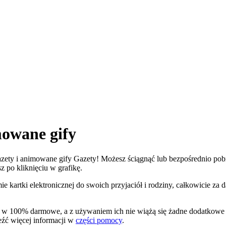
mowane gify
Gazety i animowane gify Gazety! Możesz ściągnąć lub bezpośrednio pobrać
z po kliknięciu w grafikę.
e kartki elektronicznej do swoich przyjaciół i rodziny, całkowicie za
 są w 100% darmowe, a z używaniem ich nie wiążą się żadne dodatkow
leźć więcej informacji w
części pomocy
.